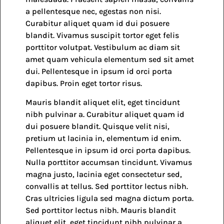
a pellentesque nec, egestas non nisi.
Curabitur aliquet quam id dui posuere
blandit. Vivamus suscipit tortor eget felis
porttitor volutpat. Vestibulum ac diam sit
amet quam vehicula elementum sed sit amet
dui. Pellentesque in ipsum id orci porta
dapibus. Proin eget tortor risus.
Mauris blandit aliquet elit, eget tincidunt
nibh pulvinar a. Curabitur aliquet quam id
dui posuere blandit. Quisque velit nisi,
pretium ut lacinia in, elementum id enim.
Pellentesque in ipsum id orci porta dapibus.
Nulla porttitor accumsan tincidunt. Vivamus
magna justo, lacinia eget consectetur sed,
convallis at tellus. Sed porttitor lectus nibh.
Cras ultricies ligula sed magna dictum porta.
Sed porttitor lectus nibh. Mauris blandit
aliquet elit, eget tincidunt nibh pulvinar a.