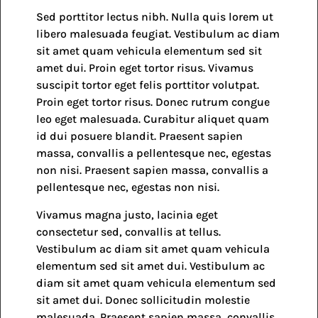
Sed porttitor lectus nibh. Nulla quis lorem ut
libero malesuada feugiat. Vestibulum ac diam
sit amet quam vehicula elementum sed sit
amet dui. Proin eget tortor risus. Vivamus
suscipit tortor eget felis porttitor volutpat.
Proin eget tortor risus. Donec rutrum congue
leo eget malesuada. Curabitur aliquet quam
id dui posuere blandit. Praesent sapien
massa, convallis a pellentesque nec, egestas
non nisi. Praesent sapien massa, convallis a
pellentesque nec, egestas non nisi.
Vivamus magna justo, lacinia eget
consectetur sed, convallis at tellus.
Vestibulum ac diam sit amet quam vehicula
elementum sed sit amet dui. Vestibulum ac
diam sit amet quam vehicula elementum sed
sit amet dui. Donec sollicitudin molestie
malesuada. Praesent sapien massa, convallis