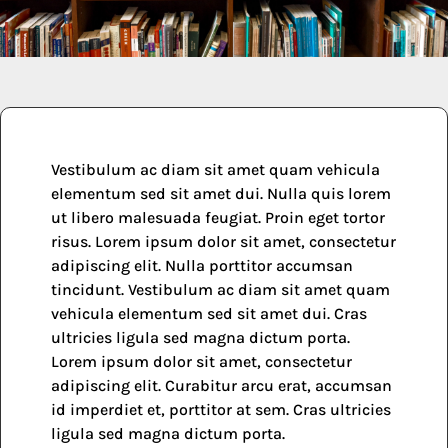
Vestibulum ac diam sit amet quam vehicula
elementum sed sit amet dui. Nulla quis lorem
ut libero malesuada feugiat. Proin eget tortor
risus. Lorem ipsum dolor sit amet, consectetur
adipiscing elit. Nulla porttitor accumsan
tincidunt. Vestibulum ac diam sit amet quam
vehicula elementum sed sit amet dui. Cras
ultricies ligula sed magna dictum porta.
Lorem ipsum dolor sit amet, consectetur
adipiscing elit. Curabitur arcu erat, accumsan
id imperdiet et, porttitor at sem. Cras ultricies
ligula sed magna dictum porta.